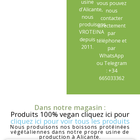
usine
vous pouvez
d'Alicante,
nous
nous
contacter
produisons
directement
VROTEINA
par
depuis
téléphone et
2011.
par
WhatsApp
ou Telegram
: +34
665033362
Dans notre magasin :
Produits 100% vegan cliquez ici pour
cliquez ici pour voir tous les produits
Nous produisons nos boissons protéinées
végétaliennes dans notre propre usine de
production à Alicante.