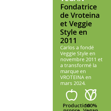
Fondatrice
de Vroteina
et Veggie
Style en
2011
Carlos a fondé
Veggie Style en
novembre 2011 et
a transformé la
marque en
VROTEINA en
mars 2024.
Production
100%
propre
Vegan