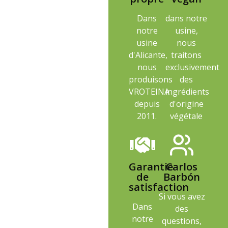
Dans
dans notre
notre
usine,
usine
nous
d'Alicante,
traitons
nous
exclusivement
produisons
des
VROTEINA
ingrédients
depuis
d'origine
2011.
végétale
Garantie
Carlos
de
Barbón
satisfaction
Si vous avez
Dans
des
notre
questions,