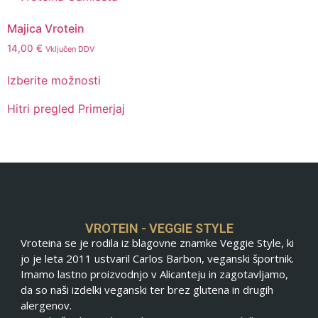
Majica Vrotein
14,00
€
Vključen DDV
Izberite možnosti
Hitri pregled
Primerjaj
VROTEIN - VEGGIE STYLE
Vroteina se je rodila iz blagovne znamke Veggie Style, ki
jo je leta 2011 ustvaril Carlos Barbon, veganski športnik.
Imamo lastno proizvodnjo v Alicanteju in zagotavljamo,
da so naši izdelki veganski ter brez glutena in drugih
alergenov.