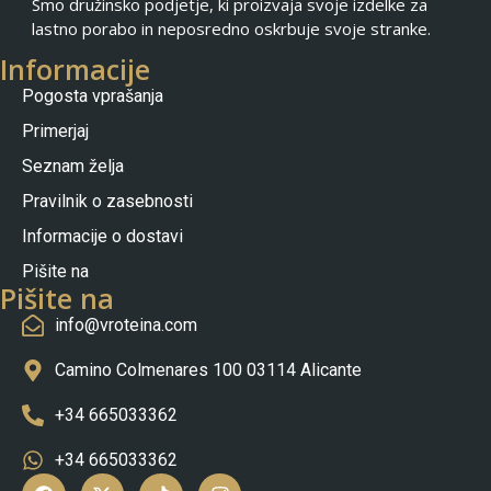
Smo družinsko podjetje, ki proizvaja svoje izdelke za
lastno porabo in neposredno oskrbuje svoje stranke.
Informacije
Pogosta vprašanja
Primerjaj
Seznam želja
Pravilnik o zasebnosti
Nederlands
Informacije o dostavi
Čeština
Pišite na
Polski
Pišite na
info@vroteina.com
Português (AO90)
Français
Camino Colmenares 100 03114 Alicante
Italiano
+34 665033362
Deutsch
+34 665033362
English (UK)