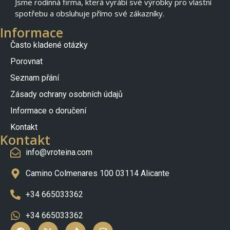
Jsme rodinná firma, která vyrábí své výrobky pro vlastní
spotřebu a obsluhuje přímo své zákazníky.
Informace
Často kladené otázky
Porovnat
Seznam přání
Zásady ochrany osobních údajů
Nederlands
Informace o doručení
Slovenščina
Kontakt
Polski
Kontakt
info@vroteina.com
Português (AO90)
Français
Camino Colmenares 100 03114 Alicante
Italiano
+34 665033362
Deutsch
+34 665033362
English (UK)