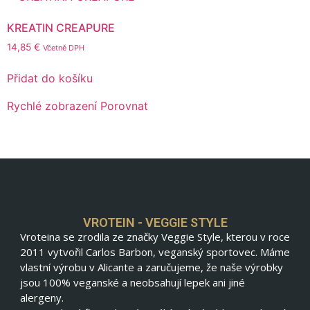
KREATIN CREAPURE
14,85
€
Včetně DPH
Přidat do košíku
Rychlé zobrazení
Porovnat
VROTEIN - VEGGIE STYLE
Vroteina se zrodila ze značky Veggie Style, kterou v roce
2011 vytvořil Carlos Barbon, veganský sportovec. Máme
vlastní výrobu v Alicante a zaručujeme, že naše výrobky
jsou 100% veganské a neobsahují lepek ani jiné
alergeny.