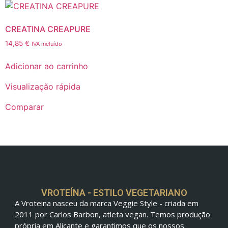
CREATINA CREAPURE
14,85
€
IVA incluído
Adicionar ao carrinho
Visualização rápida
Comparar
VROTEÍNA - ESTILO VEGETARIANO
A Vroteina nasceu da marca Veggie Style - criada em
2011 por Carlos Barbon, atleta vegan. Temos produção
própria em Alicante e garantimos que os nossos